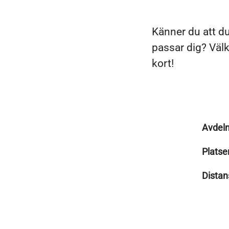
Känner du att du
passar dig? Väl
kort!
Avdeln
Platse
Distan