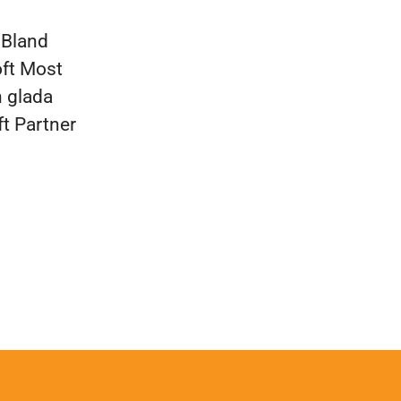
 Bland
oft Most
h glada
ft Partner