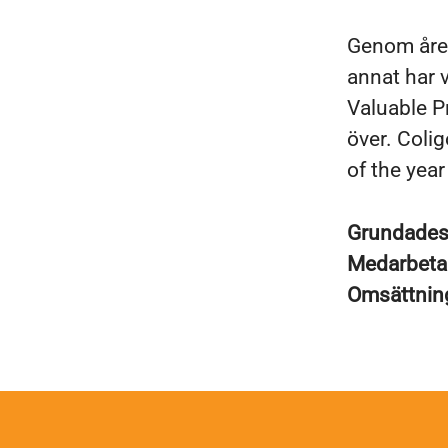
Genom åren
annat har 
Valuable P
över. Coli
of the yea
Grundade
Medarbeta
Omsättni